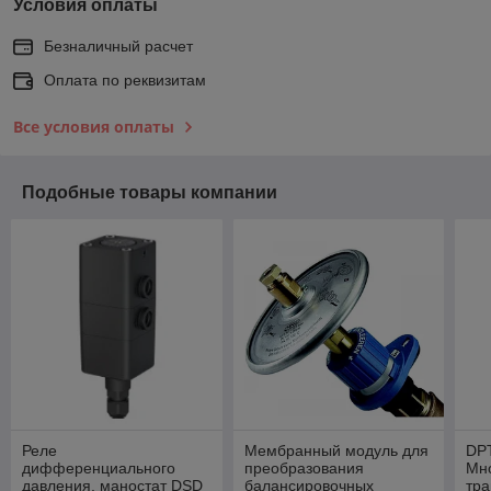
Условия оплаты
Безналичный расчет
Оплата по реквизитам
Все условия оплаты
Подобные товары компании
Реле
Мембранный модуль для
DP
дифференциального
преобразования
Мн
давления, маностат DSD
балансировочных
тра