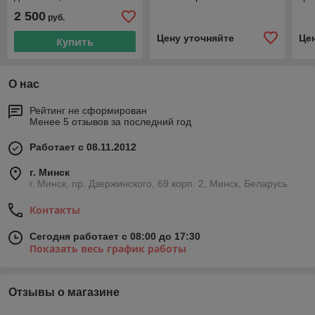
клапанов в регулятор
воз
2 500
руб.
перепада давления
сис
Kombi-DU (V5012С)
зд
Цену уточняйте
Це
Купить
О нас
Рейтинг не сформирован
Менее 5 отзывов за последний год
Работает с 08.11.2012
г. Минск
г. Минск, пр. Дзержинского, 69 корп. 2, Минск, Беларусь
Контакты
Сегодня работает с 08:00 до 17:30
Показать весь график работы
Отзывы о магазине