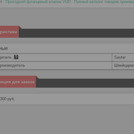
ут
: Проходной фланцевый клапан VUD
Полный каталог товаров произ
еристики
ные
дитель
Sauter
производитель
Швейцари
ация для заказа
 300
руб.