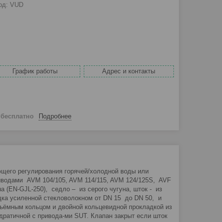
од:
VUD
График работы
Адрес и контакты
й
бесплатно
Подробнее
щего регулирования горячей/холодной воды или
риводами AVM 104/105, AVM 114/115, AVM 124/125S, AVF
на (EN-GJL-250), седло – из серого чугуна, шток - из
дка усиленной стекловолокном от DN 15 до DN 50, и
съёмным кольцом и двойной кольцевидной прокладкой из
дратичной с привода-ми SUT. Клапан закрыт если шток