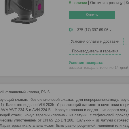
В наличии
Оптом и в розницу
К
Купить
+375 (17) 397-69-06
Условия оплаты и доставки
Производитель и гарантия
возврат товара в течение 14 дне
ой фланцевый клапан, PN 6
ующий клапан, без силиконовой смазки, для непрерывного/модулирую
 1). Качество воды по VDI 2035. Управляющий элемент в сочетании с п
, AVM/AVF 234 S и AVN 224 S. Корпус клапана и седло - из серого чугу
ющей стали; конус тарелки клапана - из латуни, с тефлоновой прокла
ческим уплотнением от DN 65 до DN 100. Сальник - из латуни с грязе
арактеристика клапана может быть равнопроцентной, линейной или ква