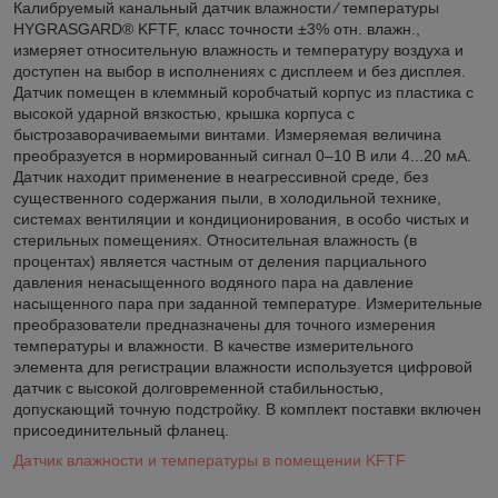
Калибруемый канальный датчик влажности ⁄ температуры
HYGRASGARD® KFTF, класс точности ±3% отн. влажн.,
измеряет относительную влажность и температуру воздуха и
доступен на выбор в исполнениях с дисплеем и без дисплея.
Датчик помещен в клеммный коробчатый корпус из пластика с
высокой ударной вязкостью, крышка корпуса с
быстрозаворачиваемыми винтами. Измеряемая величина
преобразуется в нормированный сигнал 0–10 В или 4...20 мА.
Датчик находит применение в неагрессивной среде, без
существенного содержания пыли, в холодильной технике,
системах вентиляции и кондиционирования, в особо чистых и
стерильных помещениях. Относительная влажность (в
процентах) является частным от деления парциального
давления ненасыщенного водяного пара на давление
насыщенного пара при заданной температуре. Измерительные
преобразователи предназначены для точного измерения
температуры и влажности. В качестве измерительного
элемента для регистрации влажности используется цифровой
датчик с высокой долговременной стабильностью,
допускающий точную подстройку. В комплект поставки включен
присоединительный фланец.
Датчик влажности и температуры в помещении KFTF