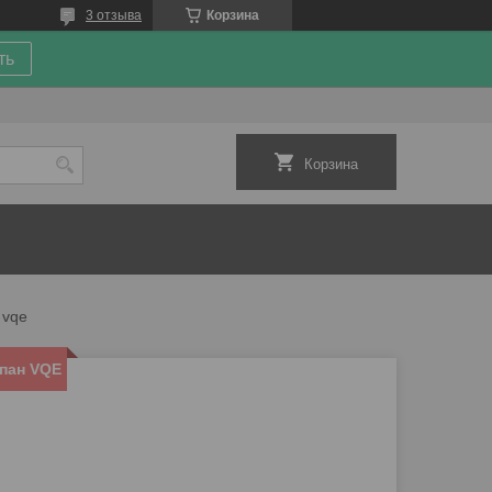
3 отзыва
Корзина
ть
Корзина
 vqe
пан VQE