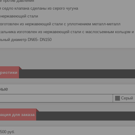
е против давления
и седло клапана сделаны из серого чугуна
 нержавеющей стали
изготовлен из нержавеющей стали с уплотнением металл-металл
сальника изготовлен из нержавеющей стали с маслосъемным кольцом и
ьный диаметр DN65- DN150
еристики
ные
Серый
ация для заказа
 500
руб.