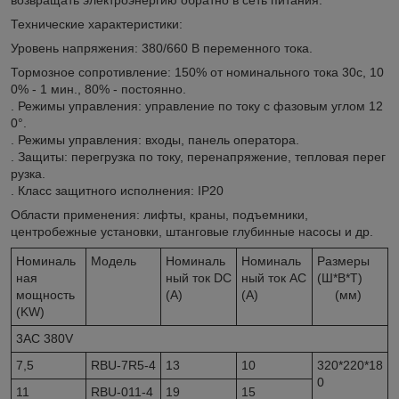
Технические характеристики:
Уровень напряжения: 380/660 В переменного тока.
Тормозное сопротивление: 150% от номинального тока 30с, 10
0% - 1 мин., 80% - постоянно.
. Режимы управления: управление по току с фазовым углом 12
0°.
. Режимы управления: входы, панель оператора.
. Защиты: перегрузка по току, перенапряжение, тепловая перег
рузка.
. Класс защитного исполнения: IP20
Области применения: лифты, краны, подъемники,
центробежные установки, штанговые глубинные насосы и др.
Номиналь
Модель
Номиналь
Номиналь
Размеры
ная
ный ток DC
ный ток AC
(Ш*В*Т)
мощность
(A)
(A)
(мм)
(KW)
3AC 380V
7,5
RBU-7R5-4
13
10
320*220*18
0
11
RBU-011-4
19
15