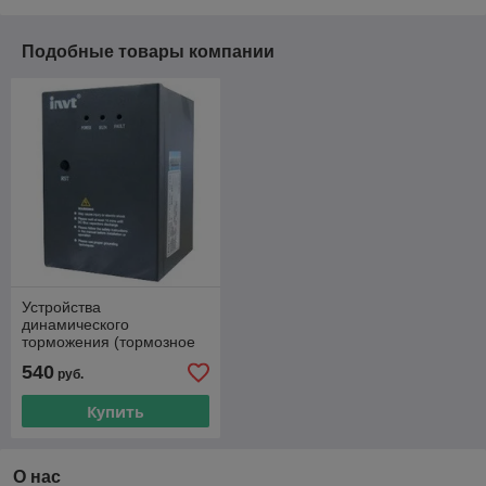
Подобные товары компании
Устройства
динамического
торможения (тормозное
устройство,
540
руб.
динамический тормозной
блок) DBU
Купить
О нас