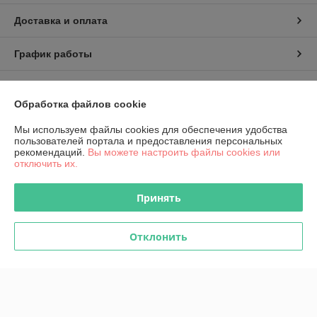
Доставка и оплата
График работы
Полная версия сайта
Обработка файлов cookie
Политика обработки cookies
Мы используем файлы cookies для обеспечения удобства
пользователей портала и предоставления персональных
рекомендаций.
Вы можете настроить файлы cookies или
Сайт создан на платформе Deal.by
отключить их.
Принять
Информация для покупателя
Юридическое лицо:
ОДО "Белпромтехнологии"
220083, Беларусь, г. Минск, пр. Дзержинского, 69 корп. 2,
Отклонить
Регистрационный номер ЕГР: 190063536
УНП: 190063536
Регистрационный орган: Минский городской исполнительный комитет