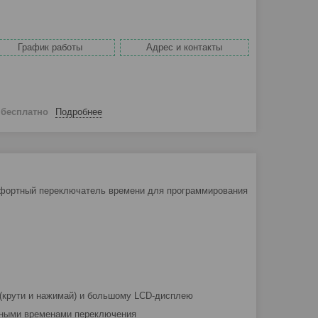
График работы
Адрес и контакты
й
бесплатно
Подробнее
омфортный переключатель времени для программирования
(крути и нажимай) и большому LCD-дисплею
нными временами переключения