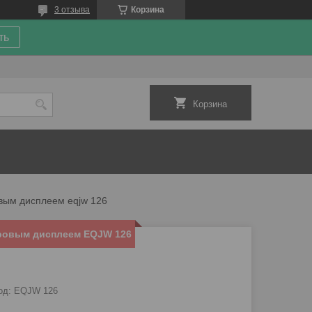
3 отзыва
Корзина
ть
Корзина
вым дисплеем eqjw 126
фровым дисплеем EQJW 126
од:
EQJW 126