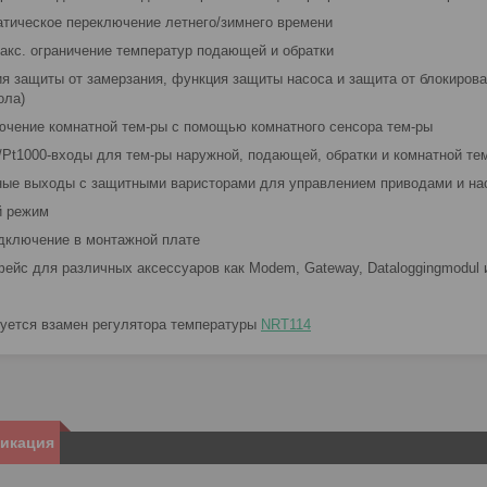
атическое переключение летнего/зимнего времени
макс. ограничение температур подающей и обратки
ия защиты от замерзания, функция защиты насоса и защита от блокиров
ола)
ючение комнатной тем-ры с помощью комнатного сенсора тем-ры
0/Pt1000-входы для тем-ры наружной, подающей, обратки и комнатной те
ные выходы с защитными варисторами для управлением приводами и на
й режим
одключение в монтажной плате
фейс для различных аксессуаров как Modem, Gateway, Dataloggingmodul и
уется взамен регулятора температуры
NRT114
икация