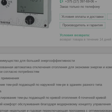
+375 (17) 397-69-06
Заказ только по телефону
Условия оплаты и доставки
Производитель и гарантия
возврат товара в течение 14 дне
еимущество для большей энергоэффективности
рованная автоматика отключения отопления для экономии энергии и к
ки согласно потребностям
 применения
ние тем-рой подающей по наружной тем-ре в зданиях разного типа
а
гулирование тем-ры подающей по кривой отопления 4-точечной кривой
ий комфорт обслуживания благодаря модерновому концепту управления 
ртная недельная и годовая переключающая программа с оптимизирова