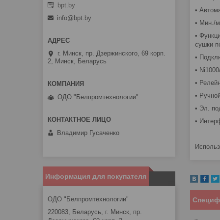
bpt.by
• Автом
info@bpt.by
• Мин./
• Функц
сушки п
г. Минск, пр. Дзержинского, 69 корп.
• Подкл
2, Минск, Беларусь
• Ni100
• Релей
• Ручно
ОДО "Белпромтехнологии"
• Эл. п
• Интер
Владимир Гусаченко
Использ
Информация для покупателя
ОДО "Белпромтехнологии"
Специф
220083, Беларусь, г. Минск, пр.