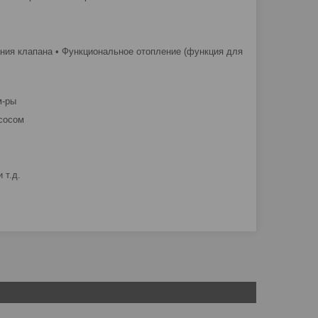
ания клапана • Функциональное отопление (функция для
м-ры
сосом
 т.д.